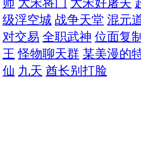
师
大宋将门
大宋好屠夫
级浮空城
战争天堂
混元
对交易
全职武神
位面复
王
怪物聊天群
某美漫的
仙
九天
酋长别打脸