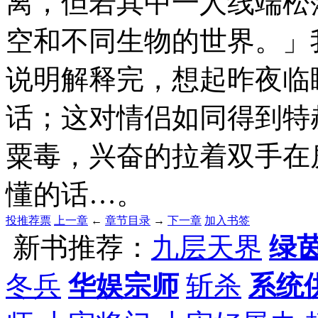
离，但若其中一人线端松
空和不同生物的世界。」
说明解释完，想起昨夜临
话；这对情侣如同得到特
粟毒，兴奋的拉着双手在
懂的话…。
投推荐票
上一章
←
章节目录
→
下一章
加入书签
新书推荐：
九层天界
绿
冬兵
华娱宗师
斩杀
系统