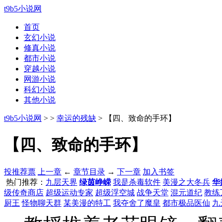
t9b5小说网
首页
玄幻小说
修真小说
都市小说
穿越小说
网游小说
科幻小说
其他小说
t9b5小说网
>
>
幸运的残缺
> 【四、致命的手环】
【四、致命的手环】
投推荐票
上一章
←
章节目录
→
下一章
加入书签
热门推荐：
九层天界
绿茵峥嵘
我是杀毒软件
美漫之大冬兵
华
级传奇商店
超级运动专家
超级浮空城
战争天堂
混元道纪
教练
厨王
怪物聊天群
某美漫的特工
我夺舍了魔皇
都市极品医仙
九