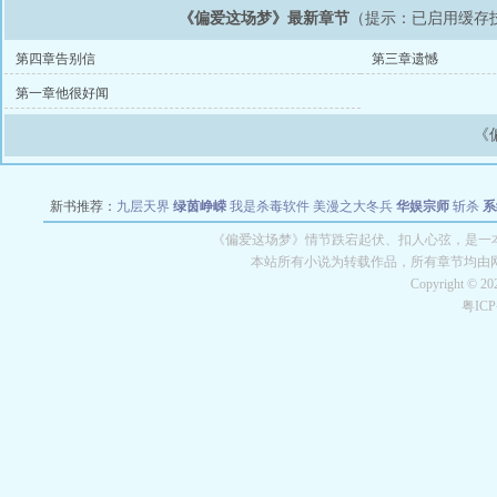
《偏爱这场梦》最新章节
（提示：已启用缓存
第四章告别信
第三章遗憾
第一章他很好闻
《
新书推荐：
九层天界
绿茵峥嵘
我是杀毒软件
美漫之大冬兵
华娱宗师
斩杀
系
空城
战争天堂
混元道纪
教练万岁
都市全能巨星
绝对交易
全职武神
位面复制
《偏爱这场梦》情节跌宕起伏、扣人心弦，是一本
本站所有小说为转载作品，所有章节均由
Copyright © 2
粤IC