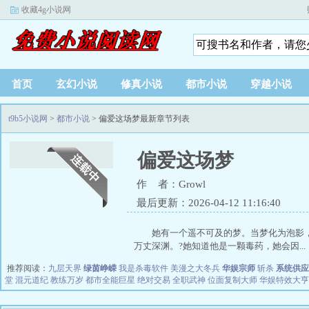
收藏4g小说网
首页
玄幻小说
修真小说
都市小说
穿越小说
t9b5小说网
>
都市小说
> 偏爱这场梦最新章节列表
偏爱这场梦
作 者：Growl
最后更新：2026-04-12 11:16:40
她有一个遥不可及的梦。当梦化为泡影
万丈深渊。?她知道他是一颗毒药，她会因...
推荐阅读：
九层天界
绿茵峥嵘
我是杀毒软件
美漫之大冬兵
华娱宗师
斩杀
系统供应
堂
混元道纪
教练万岁
都市全能巨星
绝对交易
全职武神
位面复制大师
华娱特效大亨