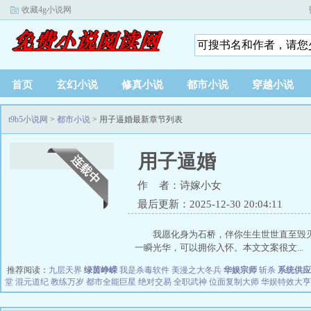
收藏4g小说网
首页
玄幻小说
修真小说
都市小说
穿越小说
t9b5小说网
>
都市小说
> 用子逼婚最新章节列表
用子逼婚
作 者：诗嫁小女
最后更新：2025-12-30 20:04:11
我愿化身为石桥，伴你生生世世直至毁
一瞬光华，可以拥你入怀。本文文案很文...
推荐阅读：
九层天界
绿茵峥嵘
我是杀毒软件
美漫之大冬兵
华娱宗师
斩杀
系统供应
堂
混元道纪
教练万岁
都市全能巨星
绝对交易
全职武神
位面复制大师
华娱特效大亨