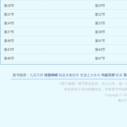
第28节
第29节
第31节
第32节
第34节
第35节
第37节
第38节
第40节
第41节
第43节
第44节
第46节
第47节
新书推荐：
九层天界
绿茵峥嵘
我是杀毒软件
美漫之大冬兵
华娱宗师
斩杀
系
空城
战争天堂
混元道纪
教练万岁
都市全能巨星
绝对交易
全职武神
位面复制
《用子逼婚》情节跌宕起伏、扣人心弦，是一本
本站所有小说为转载作品，所有章节均由
Copyright © 2
粤IC