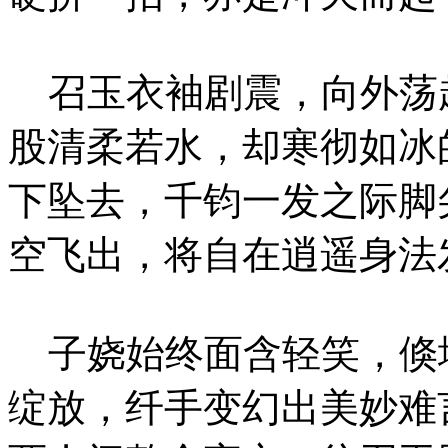
召玉衣袖剧震，向外荡
股清柔若水，却寒彻如冰
下坠去，千钧一发之际脚
空飞出，将自在逍遥身法
子娆始终面含轻笑，倏
绽放，纤手变幻出美妙难