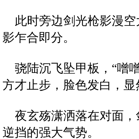
此时旁边剑光枪影漫空
影乍合即分。
骁陆沉飞坠甲板，“噌噌
方才止步，脸色发白，显
夜玄殇潇洒落在对面，
逆挡的强大气势。