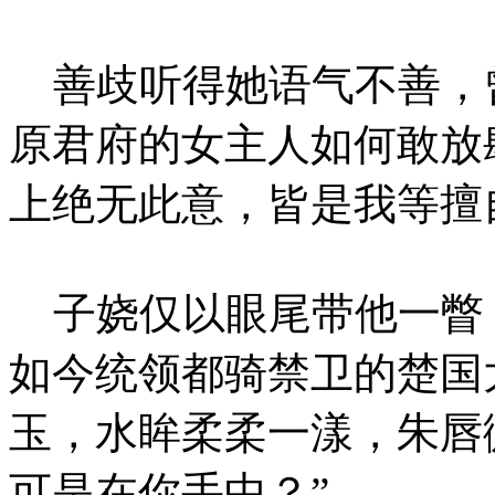
善歧听得她语气不善，
原君府的女主人如何敢放
上绝无此意，皆是我等擅
子娆仅以眼尾带他一瞥
如今统领都骑禁卫的楚国
玉，水眸柔柔一漾，朱唇
可是在你手中？”