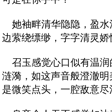
她袖畔清华隐隐，盈水
边萦绕缥缈，字字清灵娇
召玉感觉心口似有温润
涟漪，如这声音般澄澈明
是微笑点头，一腔敌意尽