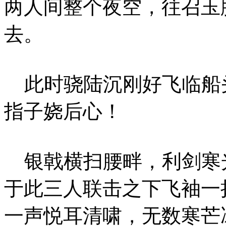
两人间整个夜空，往召玉
去。
此时骁陆沉刚好飞临船
指子娆后心！
银戟横扫腰畔，利剑寒
于此三人联击之下飞袖一
一声悦耳清啸，无数寒芒