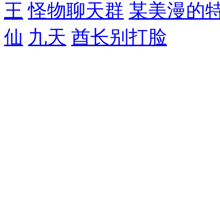
王
怪物聊天群
某美漫的
仙
九天
酋长别打脸