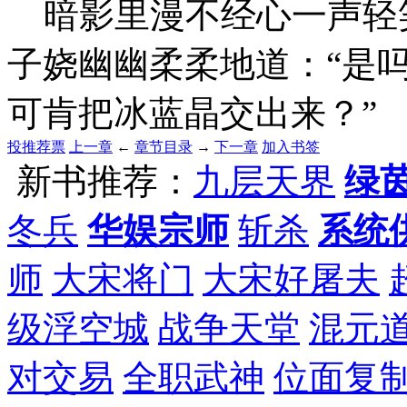
暗影里漫不经心一声轻
子娆幽幽柔柔地道：“是
可肯把冰蓝晶交出来？”
投推荐票
上一章
←
章节目录
→
下一章
加入书签
新书推荐：
九层天界
绿
冬兵
华娱宗师
斩杀
系统
师
大宋将门
大宋好屠夫
级浮空城
战争天堂
混元
对交易
全职武神
位面复