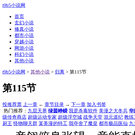
t9b5小说网
首页
玄幻小说
修真小说
都市小说
穿越小说
网游小说
科幻小说
其他小说
t9b5小说网
>
其他小说
>
归离
> 第115节
第115节
投推荐票
上一章
←
章节目录
→
下一章
加入书签
热门推荐：
九层天界
绿茵峥嵘
我是杀毒软件
美漫之大冬兵
华
级传奇商店
超级运动专家
超级浮空城
战争天堂
混元道纪
教练
厨王
怪物聊天群
某美漫的特工
我夺舍了魔皇
都市极品医仙
九